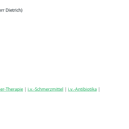
rr Dietrich)
er-Therapie
|
i.v.-Schmerzmittel
|
i.v.-Antibiotika
|