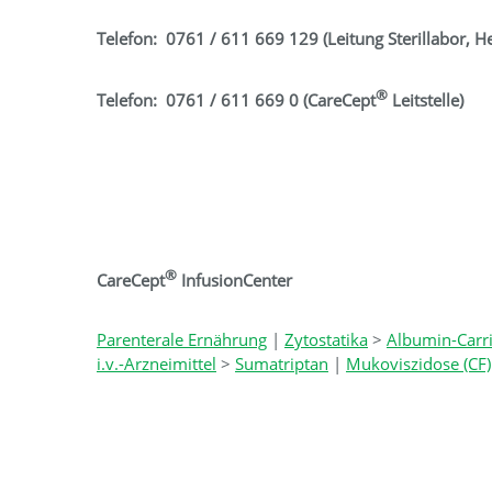
Telefon: 0761 / 611 669 129 (Leitung Sterillabor, He
®
Telefon: 0761 / 611 669 0 (CareCept
Leitstelle)
®
CareCept
InfusionCenter
Parenterale Ernährung
|
Zytostatika
>
Albumin-Carri
i.v.-Arzneimittel
>
Sumatriptan
|
Mukoviszidose (CF)