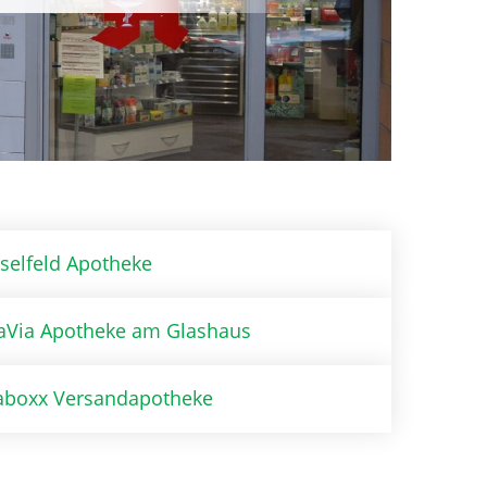
eselfeld Apotheke
taVia Apotheke am Glashaus
taboxx Versandapotheke