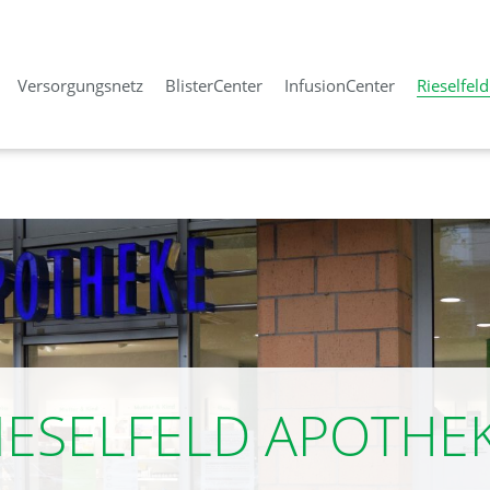
Versorgungsnetz
BlisterCenter
InfusionCenter
Rieselfel
IESELFELD APOTHE